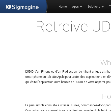
Home
Apps
Solutions
T
Retreive UD
Wha
L'UDID d'un iPhone ou d'un iPad est un identifiant unique attribué
smartphone ou tablette Apple pour tester des applications en dév
qui édite l'application aura besoin de l'UDID de votre appareil pou
Ho
Le plus simple consiste à utiliser iTunes, commencez-donc par le
Connectez votre appareil à votre ordinateur avec le câble habitue