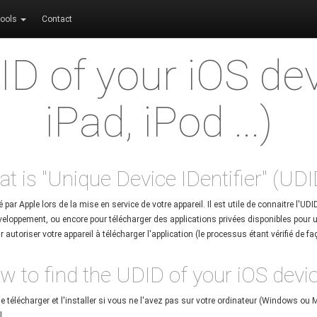
ools
Contact
ID of your iOS dev
iPad, iPod ...)
t is "Unique Device IDentifier" (UDI
 par Apple lors de la mise en service de votre appareil. Il est utile de connaitre l'UD
eloppement, ou encore pour télécharger des applications privées disponibles pour un
r autoriser votre appareil à télécharger l'application (le processus étant vérifié de f
w to find the UDID of your iOS devic
 télécharger et l'installer si vous ne l'avez pas sur votre ordinateur (Windows ou 
l.